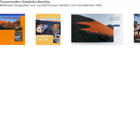
Traumstraßen Südafrika-Namibia
Bildband fotografiert von transit|Thomas Härtrich und transit|Peter Hirth